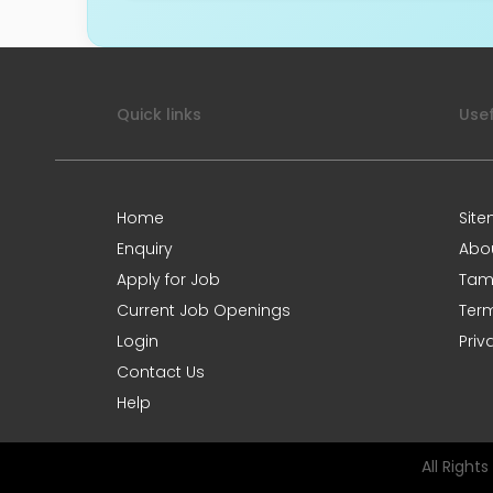
Quick links
Usef
Home
Sit
Enquiry
Abo
Apply for Job
Tami
Current Job Openings
Term
Login
Priv
Contact Us
Help
All Right