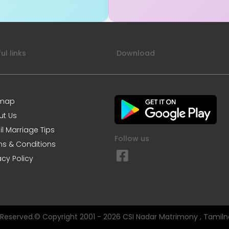
ul links
Download
emap
ut Us
l Marriage Tips
Follow us
s & Conditions
acy Policy
s Reserved.© Copyright 2001 - 2026 CSI Nadar Matrimony , Tamiln